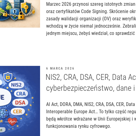
Marzec 2026 przynosi szereg istotnych zmian
oraz certyfikatów Code Signing. Skrócenie ok
zasady walidacji organizacji (OV) oraz weryf
wchodzą w życie niemal jednocześnie. Zebral
jednym miejscu, żebyś wiedział, co sprawdzić 
OPUBLIKOWANE
6 MARCA 2026
W
NIS2, CRA, DSA, CER, Data Act
cyberbezpieczeństwo, dane i 
AI Act, DORA, DMA, NIS2, CRA, DSA, CER, Data
Interoperable Europe Act… To tylko część regul
będą wkrótce wdrażane w Unii Europejskiej i 
funkcjonowania rynku cyfrowego.