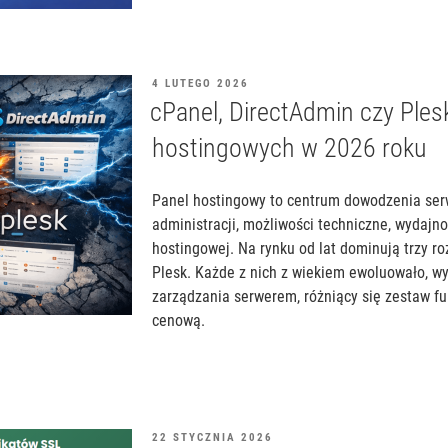
OPUBLIKOWANE
4 LUTEGO 2026
W
cPanel, DirectAdmin czy Ples
hostingowych w 2026 roku
Panel hostingowy to centrum dowodzenia se
administracji, możliwości techniczne, wydajno
hostingowej. Na rynku od lat dominują trzy ro
Plesk. Każde z nich z wiekiem ewoluowało, w
zarządzania serwerem, różniący się zestaw fu
cenową.
OPUBLIKOWANE
22 STYCZNIA 2026