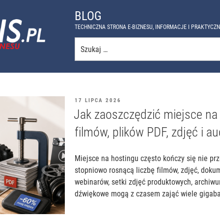
BLOG
TECHNICZNA STRONA E-BIZNESU, INFORMACJE I PRAKTYCZ
Szukaj:
OPUBLIKOWANE
17 LIPCA 2026
W
Jak zaoszczędzić miejsce na
filmów, plików PDF, zdjęć i au
Miejsce na hostingu często kończy się nie prz
stopniowo rosnącą liczbę filmów, zdjęć, doku
webinarów, setki zdjęć produktowych, archiw
dźwiękowe mogą z czasem zająć wiele gigabaj