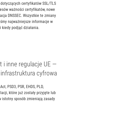
 dotyczących certyfikatów SSL/TLS
resów ważności certyfikatów, nowe
ikacja DNSSEC. Wszystkie te zmiany
iśmy najważniejsze informacje w
i kiedy podjąć działania.
 i inne regulacje UE —
infrastruktura cyfrowa
 Act, PSD3, PSR, EHDS, PLD,
acji, które już zostały przyjęte lub
w istotny sposób zmieniają zasady