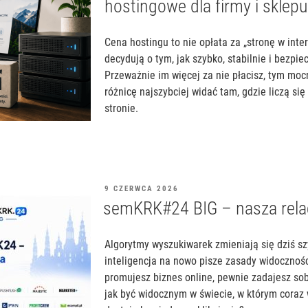
hostingowe dla firmy i sklepu
Cena hostingu to nie opłata za „stronę w inte
decydują o tym, jak szybko, stabilnie i bezpie
Przeważnie im więcej za nie płacisz, tym moc
różnicę najszybciej widać tam, gdzie liczą się
stronie.
OPUBLIKOWANE
9 CZERWCA 2026
W
semKRK#24 BIG – nasza relac
Algorytmy wyszukiwarek zmieniają się dziś szy
inteligencja na nowo pisze zasady widoczności
promujesz biznes online, pewnie zadajesz sob
jak być widocznym w świecie, w którym coraz