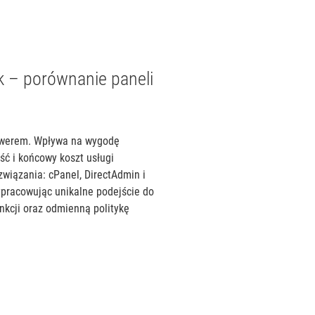
k – porównanie paneli
rwerem. Wpływa na wygodę
ść i końcowy koszt usługi
związania: cPanel, DirectAdmin i
ypracowując unikalne podejście do
nkcji oraz odmienną politykę