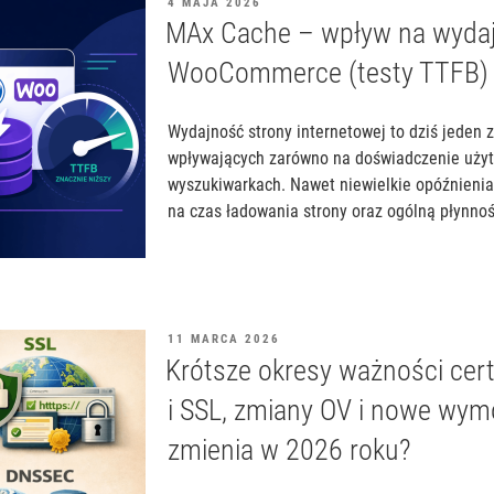
OPUBLIKOWANE
4 MAJA 2026
W
MAx Cache – wpływ na wydaj
WooCommerce (testy TTFB)
Wydajność strony internetowej to dziś jeden 
wpływających zarówno na doświadczenie użytk
wyszukiwarkach. Nawet niewielkie opóźnieni
na czas ładowania strony oraz ogólną płynność
OPUBLIKOWANE
11 MARCA 2026
W
Krótsze okresy ważności cer
i SSL, zmiany OV i nowe wym
zmienia w 2026 roku?