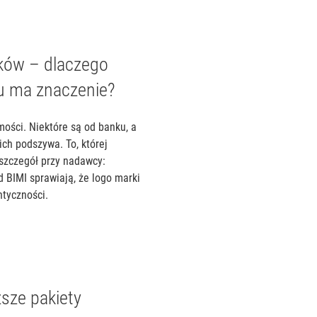
nków – dlaczego
u ma znaczenie?
mości. Niektóre są od banku, a
ich podszywa. To, której
 szczegół przy nadawcy:
d BIMI sprawiają, że logo marki
ntyczności.
sze pakiety