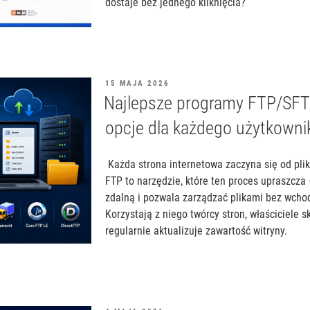
dostaje bez jednego kliknięcia?
OPUBLIKOWANE
15 MAJA 2026
W
Najlepsze programy FTP/SFT
opcje dla każdego użytkowni
Każda strona internetowa zaczyna się od plik
FTP to narzędzie, które ten proces upraszcza
zdalną i pozwala zarządzać plikami bez wcho
Korzystają z niego twórcy stron, właściciele s
regularnie aktualizuje zawartość witryny.