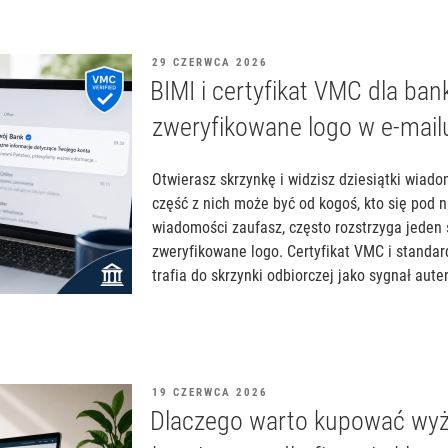
OPUBLIKOWANE
29 CZERWCA 2026
W
BIMI i certyfikat VMC dla ba
zweryfikowane logo w e-mail
Otwierasz skrzynkę i widzisz dziesiątki wiado
część z nich może być od kogoś, kto się pod n
wiadomości zaufasz, często rozstrzyga jeden
zweryfikowane logo. Certyfikat VMC i standar
trafia do skrzynki odbiorczej jako sygnał aute
OPUBLIKOWANE
19 CZERWCA 2026
W
Dlaczego warto kupować wyż