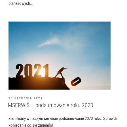
biznesowych…
OPUBLIKOWANE
28 STYCZNIA 2021
W
MSERWIS – podsumowanie roku 2020
Zrobiliśmy w naszym serwisie podsumowanie 2020 roku. Sprawdź
koniecznie co się zmieniło!