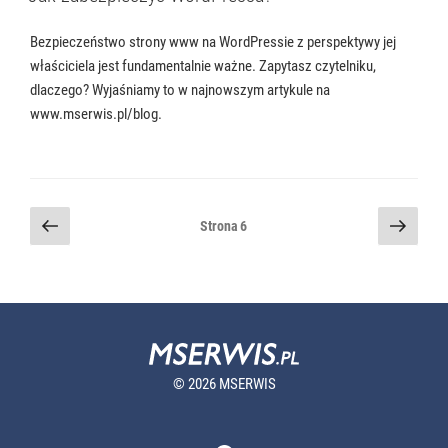
Bezpieczeństwo strony www na WordPressie z perspektywy jej
właściciela jest fundamentalnie ważne. Zapytasz czytelniku,
dlaczego? Wyjaśniamy to w najnowszym artykule na
www.mserwis.pl/blog.
Stronicowanie
Poprzednia
Nastę
Strona
6
strona
stron
wpisów
© 2026 MSERWIS