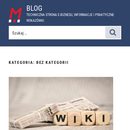
Przejdź
BLOG
do
TECHNICZNA STRONA E-BIZNESU, INFORMACJE I PRAKTYCZNE
treści
WSKAZÓWKI
Szukaj:
Szukaj
KATEGORIA:
BEZ KATEGORII