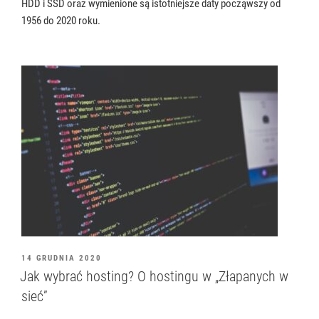
HDD i SSD oraz wymienione są istotniejsze daty począwszy od
1956 do 2020 roku.
OPUBLIKOWANE
14 GRUDNIA 2020
W
Jak wybrać hosting? O hostingu w „Złapanych w
sieć”