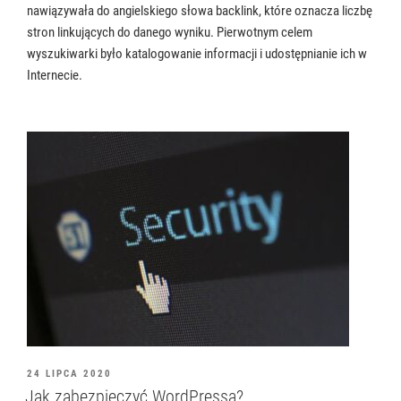
nawiązywała do angielskiego słowa backlink, które oznacza liczbę
stron linkujących do danego wyniku. Pierwotnym celem
wyszukiwarki było katalogowanie informacji i udostępnianie ich w
Internecie.
OPUBLIKOWANE
24 LIPCA 2020
W
Jak zabezpieczyć WordPressa?