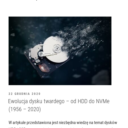
OPUBLIKOWANE
22 GRUDNIA 2020
W
Ewolucja dysku twardego – od HDD do NVMe
(1956 – 2020)
W artykule przedstawiona jest niezbędna wiedzę na temat dysków