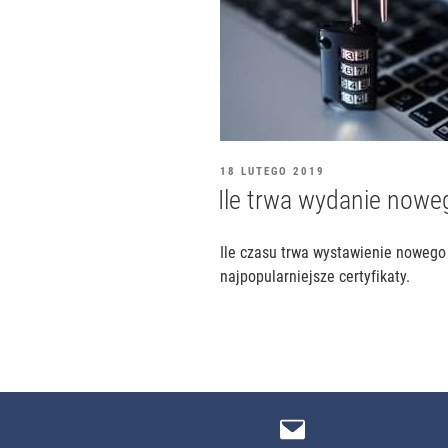
OPUBLIKOWANE
18 LUTEGO 2019
W
Ile trwa wydanie nowe
Ile czasu trwa wystawienie nowego 
najpopularniejsze certyfikaty.