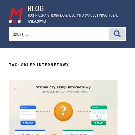
Przejdź
BLOG
do
TECHNICZNA STRONA E-BIZNESU, INFORMACJE I PRAKTYCZNE
treści
WSKAZÓWKI
Szukaj:
Szukaj
TAG:
SKLEP INTERNETOWY