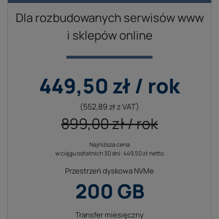
autoryzowanych adresów IP.
Dla rozbudowanych serwisów www
i sklepów online
449,50 zł / rok
(552,89 zł z VAT)
899,00 zł / rok
Najniższa cena
Cena odnowienia hostingu w kolejnych latach
w ciągu ostatnich 30 dni: 449,50 zł netto
899,00 zł
(1 105,77 zł z VAT)
Przestrzeń dyskowa NVMe
200 GB
Transfer miesięczny