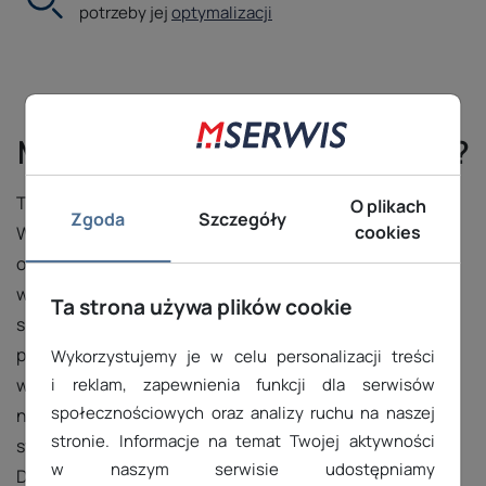
potrzeby jej
optymalizacji
Dlaczego polski hosting w
MSERWIS to najlepszy wybór?
Tani hosting www to zwykle nie jest najlepsza droga.
O plikach
Zgoda
Szczegóły
cookies
Wybierając MSERWIS jako dostawcę hostingu
otrzymujesz niezawodność, nowoczesne technologie,
wszechstronne wsparcie oraz kluczowe elementy dla
Ta strona używa plików cookie
skutecznej i bezpiecznej obecności online. Wybór
polskiego hostingu w MSERWIS to gwarancja szybkiego
Wykorzystujemy je w celu personalizacji treści
wsparcia technicznego w języku polskim oraz
i reklam, zapewnienia funkcji dla serwisów
społecznościowych oraz analizy ruchu na naszej
niezawodności działania serwerów, co przekłada się na
stronie. Informacje na temat Twojej aktywności
stabilność i bezpieczeństwo Twojej strony internetowej.
w naszym serwisie udostępniamy
Dodatkowo lokalizacja serwerów w Polsce zapewni Ci