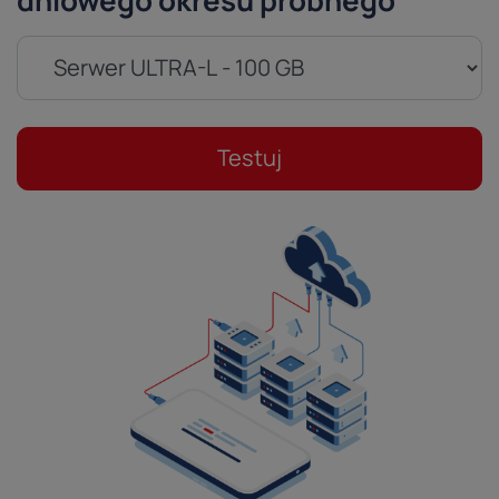
dniowego okresu próbnego
Testuj