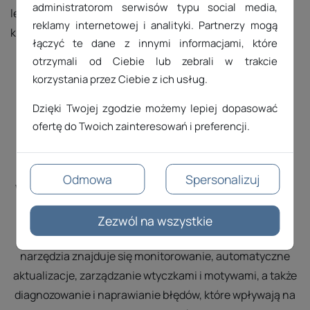
administratorom serwisów typu social media,
lepszą wydajność i krótsze czasy ładowania dla
reklamy internetowej i analityki. Partnerzy mogą
krajowych użytkowników.
łączyć te dane z innymi informacjami, które
otrzymali od Ciebie lub zebrali w trakcie
Idealny hosting dla WordPressa
korzystania przez Ciebie z ich usług.
Dzięki Twojej zgodzie możemy lepiej dopasować
ofertę do Twoich zainteresowań i preferencji.
Odmowa
Spersonalizuj
WordPress Management Premium (WP Toolkit)
To błyskawiczna instalacja i zarządzanie wieloma
Zezwól na wszystkie
witrynami WordPress z jednego miejsca. W zakresie
narzędzia znajduje się monitorowanie, automatyczne
aktualizacje, zarządzanie wtyczkami i motywami, a także
diagnozowanie i naprawianie błędów, które wpływają na