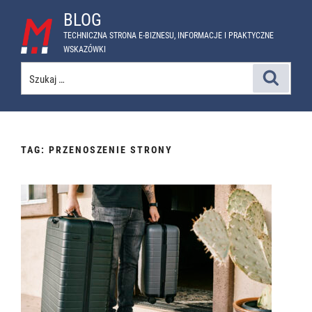
Przejdź
BLOG
do
TECHNICZNA STRONA E-BIZNESU, INFORMACJE I PRAKTYCZNE
treści
WSKAZÓWKI
Szukaj:
Szukaj
TAG:
PRZENOSZENIE STRONY