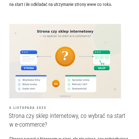
na start i ile odkładać na utrzymanie strony www co roku.
OPUBLIKOWANE
6 LISTOPADA 2025
W
Strona czy sklep internetowy, co wybrać na start
w e-commerce?
Chcesz ruszyć z biznesem w sieci, ale nie wiesz, czy potrzebujesz