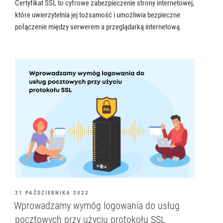
Certyfikat SSL to cyfrowe zabezpieczenie strony internetowej,
które uwierzytelnia jej tożsamość i umożliwia bezpieczne
połączenie między serwerem a przeglądarką internetową.
OPUBLIKOWANE
31 PAŹDZIERNIKA 2022
W
Wprowadzamy wymóg logowania do usług
pocztowych przy użyciu protokołu SSL