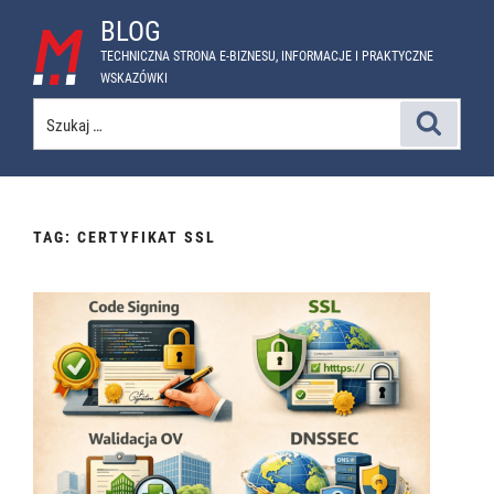
Przejdź
BLOG
do
TECHNICZNA STRONA E-BIZNESU, INFORMACJE I PRAKTYCZNE
treści
WSKAZÓWKI
Szukaj:
Szukaj
TAG:
CERTYFIKAT SSL