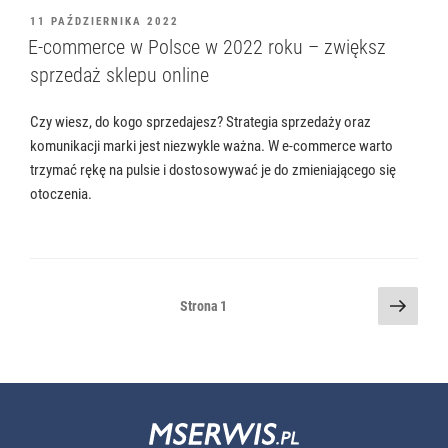
OPUBLIKOWANE
11 PAŹDZIERNIKA 2022
W
E-commerce w Polsce w 2022 roku – zwiększ
sprzedaż sklepu online
Czy wiesz, do kogo sprzedajesz? Strategia sprzedaży oraz
komunikacji marki jest niezwykle ważna. W e-commerce warto
trzymać rękę na pulsie i dostosowywać je do zmieniającego się
otoczenia.
Stronicowanie
Nastę
Strona
1
stron
wpisów