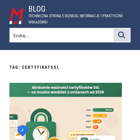
Przejdź
BLOG
do
TECHNICZNA STRONA E-BIZNESU, INFORMACJE I PRAKTYCZNE
treści
WSKAZÓWKI
Szukaj:
Szukaj
TAG:
CERTYFIKATSSL