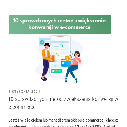
OPUBLIKOWANE
3 STYCZNIA 2024
W
10 sprawdzonych metod zwiększania konwersji w
e-commerce
Jesteś właścicielem lub menedżerem sklepu e-commerce i chcesz
zwiększyć swoje sprzedaże i konwersje? Zespół MSERWIS.pl od