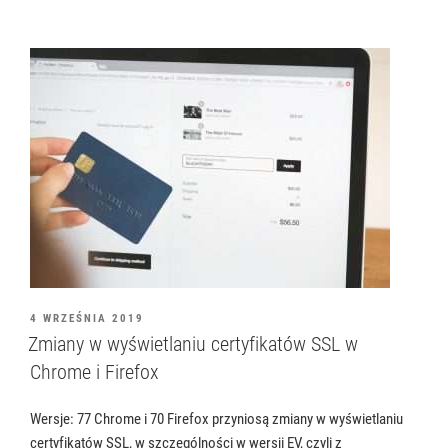
OPUBLIKOWANE
4 WRZEŚNIA 2019
W
Zmiany w wyświetlaniu certyfikatów SSL w
Chrome i Firefox
Wersje: 77 Chrome i 70 Firefox przyniosą zmiany w wyświetlaniu
certyfikatów SSL, w szczególności w wersji EV, czyli z