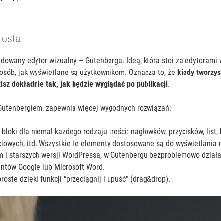
rosta
wany edytor wizualny – Gutenberga. Ideą, która stoi za edytorami w
posób, jak wyświetlane są użytkownikom. Oznacza to, że
kiedy tworzys
idzisz dokładnie tak, jak będzie wyglądać po publikacji
.
 Gutenbergiem, zapewnia więcej wygodnych rozwiązań:
loki dla niemal każdego rodzaju treści: nagłówków, przycisków, list, k
owych, itd. Wszystkie te elementy dostosowane są do wyświetlania 
m i starszych wersji WordPressa, w Gutenbergu bezproblemowo działa
ntów Google lub Microsoft Word.
ste dzięki funkcji “przeciągnij i upuść” (drag&drop).