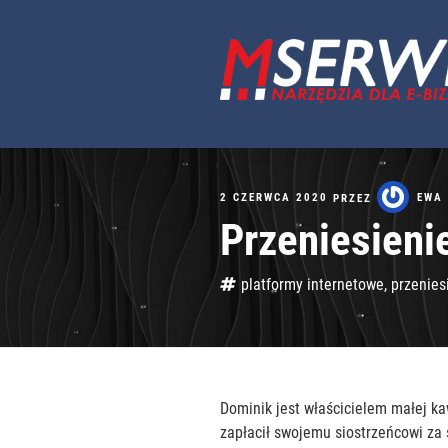
Przejdź
do
treści
OPUBLIKOWANE
EWA
2 CZERWCA 2020
PRZEZ
W
Przeniesieni
Tagi
platformy internetowe
,
przenies
Dominik jest właścicielem małej kaw
zapłacił swojemu siostrzeńcowi za 