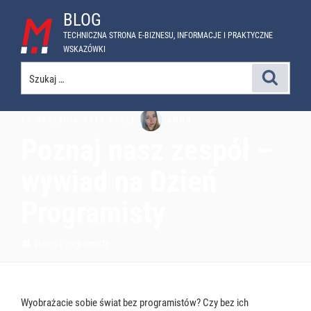
Przejdź
BLOG
do
TECHNICZNA STRONA E-BIZNESU, INFORMACJE I PRAKTYCZNE
treści
WSKAZÓWKI
Szukaj:
Szukaj
OPUBLIKOWANE
ANNA
13 WRZEŚNIA 2018
PRZEZ
W
Poznaj nasz zespół –
wywiad na Dzień
Programisty
Tagi
Dzień Programisty
Wyobrażacie sobie świat bez programistów? Czy bez ich