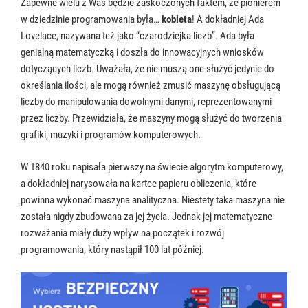
Zapewne wielu z Was będzie zaskoczonych faktem, że pionierem
w dziedzinie programowania była…
kobieta
! A dokładniej Ada
Lovelace, nazywana też jako “czarodziejka liczb”. Ada była
genialną matematyczką i doszła do innowacyjnych wniosków
dotyczących liczb. Uważała, że nie muszą one służyć jedynie do
określania ilości, ale mogą również zmusić maszynę obsługującą
liczby do manipulowania dowolnymi danymi, reprezentowanymi
przez liczby. Przewidziała, że maszyny mogą służyć do tworzenia
grafiki, muzyki i programów komputerowych.
W 1840 roku napisała pierwszy na świecie algorytm komputerowy,
a dokładniej narysowała na kartce papieru obliczenia, które
powinna wykonać maszyna analityczna. Niestety taka maszyna nie
została nigdy zbudowana za jej życia. Jednak jej matematyczne
rozważania miały duży wpływ na początek i rozwój
programowania, który nastąpił 100 lat później.