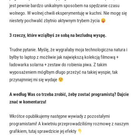
jest pewnie bardzo unikalnym sposobem na spędzanie czasu
wolnego. W wolnej chwili eksperymentuję w kuchni. Nie mogę się
niestety pochwalić zbytnio aktywnym trybem życia
3 rzeczy, które wziąłbyś ze sobą na bezludną wyspę.
Trudne pytanie. Myślę, że wygrałaby moja technologiczna natura i
byłby to laptop z możliwie jak największą kolekcją filmową +
ładowarka solarna + zestaw do robienia piwa. Z takim
wyposażeniem mógłbym długo przeżyć na takiej wyspie, tak
przynajmniej mi się wydaje
A według Was co trzeba zrobić, żeby zostać programistą? Dajcie
znać w komentarzu!
Wkrótce opublikujemy następne wywiady z pozostałymi
programistami! A kwietniu przeprowadziliśmy rozmowę z naszym
grafikiem, tutaj sprawdzicie jej efekty