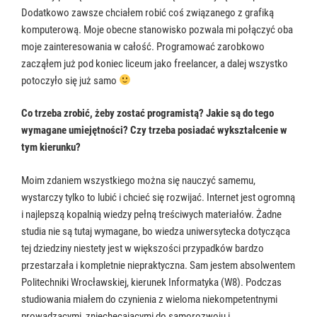
Dodatkowo zawsze chciałem robić coś związanego z grafiką
komputerową. Moje obecne stanowisko pozwala mi połączyć oba
moje zainteresowania w całość. Programować zarobkowo
zacząłem już pod koniec liceum jako freelancer, a dalej wszystko
potoczyło się już samo
Co trzeba zrobić, żeby zostać programistą? Jakie są do tego
wymagane umiejętności? Czy trzeba posiadać wykształcenie w
tym kierunku?
Moim zdaniem wszystkiego można się nauczyć samemu,
wystarczy tylko to lubić i chcieć się rozwijać. Internet jest ogromną
i najlepszą kopalnią wiedzy pełną treściwych materiałów. Żadne
studia nie są tutaj wymagane, bo wiedza uniwersytecka dotycząca
tej dziedziny niestety jest w większości przypadków bardzo
przestarzała i kompletnie niepraktyczna. Sam jestem absolwentem
Politechniki Wrocławskiej, kierunek Informatyka (W8). Podczas
studiowania miałem do czynienia z wieloma niekompetentnymi
prowadzącymi, zniechęcającymi do samorozwoju i