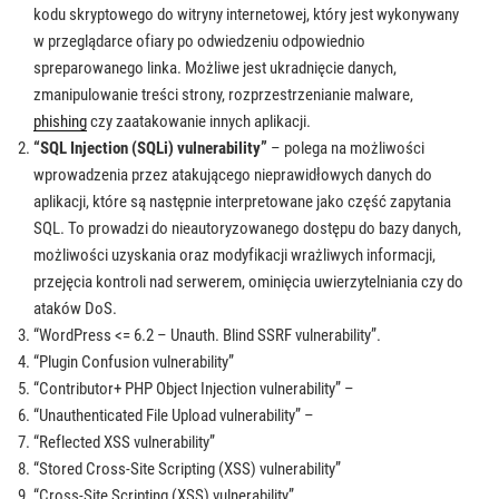
kodu skryptowego do witryny internetowej, który jest wykonywany
w przeglądarce ofiary po odwiedzeniu odpowiednio
spreparowanego linka. Możliwe jest ukradnięcie danych,
zmanipulowanie treści strony, rozprzestrzenianie malware,
phishing
czy zaatakowanie innych aplikacji.
“SQL Injection (SQLi) vulnerability”
– polega na możliwości
wprowadzenia przez atakującego nieprawidłowych danych do
aplikacji, które są następnie interpretowane jako część zapytania
SQL. To prowadzi do nieautoryzowanego dostępu do bazy danych,
możliwości uzyskania oraz modyfikacji wrażliwych informacji,
przejęcia kontroli nad serwerem, ominięcia uwierzytelniania czy do
ataków DoS.
“WordPress <= 6.2 – Unauth. Blind SSRF vulnerability”.
“Plugin Confusion vulnerability”
“Contributor+ PHP Object Injection vulnerability” –
“Unauthenticated File Upload vulnerability” –
“Reflected XSS vulnerability”
“Stored Cross-Site Scripting (XSS) vulnerability”
“Cross-Site Scripting (XSS) vulnerability”