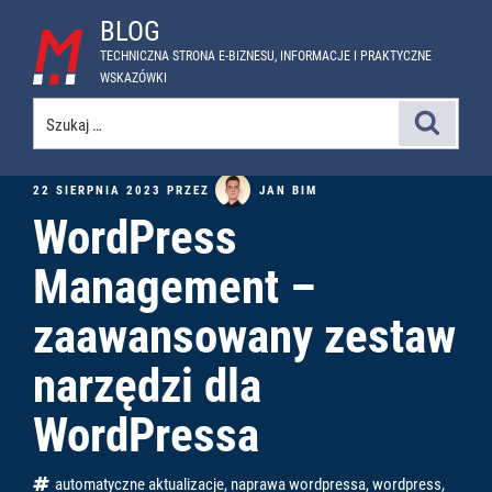
Przejdź
BLOG
do
TECHNICZNA STRONA E-BIZNESU, INFORMACJE I PRAKTYCZNE
treści
WSKAZÓWKI
Szukaj:
Szukaj
OPUBLIKOWANE
JAN BIM
22 SIERPNIA 2023
PRZEZ
W
WordPress
Management –
zaawansowany zestaw
narzędzi dla
WordPressa
Tagi
automatyczne aktualizacje
,
naprawa wordpressa
,
wordpress
,