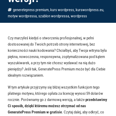
Tagi
generetepress premium
,
kurs wordpress
,
kurswordpress.eu
,
motyw wordpressa
,
szablon wordpressa
,
wordpress
Czy marzyłeś kiedyś o stworzeniu profesjonalnej, w pełni
dostosowanej do Twoich potrzeb strony internetowej, bez
konieczności nauki kodowania? Chciałbyś, aby Twoja witryna była
piękna, nowoczesna, responsywna, zoptymalizowana pod kątem
wyszukiwarek, a przy tym nie chcesz wydawać na nią dużo
pieniędzy? Jeśli tak, GeneratePress Premium może być dla Ciebie
idealnym rozwiązaniem.
W tym artykule przyjrzymy się bliżej wszystkim funkcjom tego
płatnego motywu, którego opłata za licencję wynosi 59 dolarów
rocznie. Porównamy go z darmową wersją, a także
przedstawimy
Ci sposób, dzięki któremu możesz otrzymać od nas
GeneratePress Premium w gratisie
. Czytaj dalej, aby odkryć, co