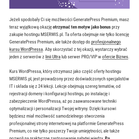
Jeżeli spodobały Ci się możliwości GeneratePress Premium, masz
teraz wyjątkową okazję
otrzymać ten motyw jako bonus
przy
zakupie hostingu MSERWIS.pl. Ta oferta obejmuje nie tylko licencję
GeneratePress Premium, ale także dostęp do
profesjonalnego
kursu WordPressa
. Aby skorzystać z tej okazji, wystarczy wybrać
jeden z serwerów z
linii Ultra
lub serwer PRO/VIP w
ofercie Biznes
.
Kurs WordPressa, który otrzymasz jako część oferty hostingu
MSERWIS.pl, jest prowadzony przez doświadczonych specjalistów
IT i składa się z 24 lekcji. Lekcje obejmują szereg tematów, od
rejestracji domeny i konfiguracji hostingu, po instalację i
zabezpieczenie WordPressa, aż po zaawansowane techniki
optymalizacji i personalizacji Twojej witryny. Dzięki kursowi
będziesz miał możliwość samodzielnego stworzenia
profesjonalnej strony internetowej na platformie GeneratePress
Premium, co nie tylko poszerzy Twoje umiejętności, ale także
pozwoli na praktyczne zastosowanie nabytej wiedzy.
Po