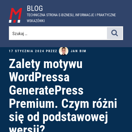
Przejdź
BLOG
do
TECHNICZNA STRONA E-BIZNESU, INFORMACJE I PRAKTYCZNE
treści
WSKAZÓWKI
Szukaj:
Szukaj
OPUBLIKOWANE
JAN BIM
17 STYCZNIA 2024
PRZEZ
W
Zalety motywu
WordPressa
GeneratePress
Premium. Czym różni
się od podstawowej
wersji?