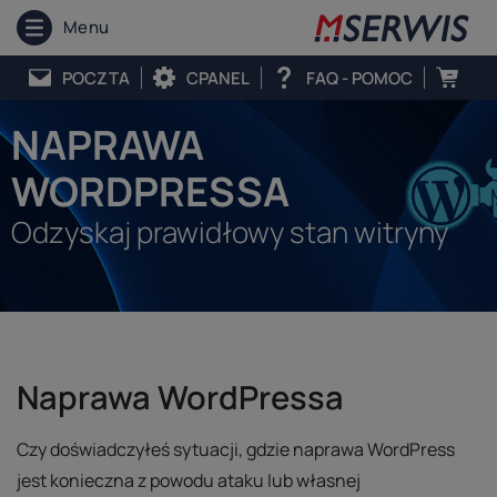
Menu
POCZTA
CPANEL
FAQ - POMOC
NAPRAWA
WORDPRESSA
Odzyskaj prawidłowy stan witryny
Naprawa WordPressa
Czy doświadczyłeś sytuacji, gdzie naprawa WordPress
jest konieczna z powodu ataku lub własnej