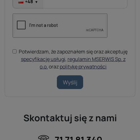
+48
▼
Potwierdzam, że zapoznałem się oraz akceptuję
specyfikację usługi
,
regulamin MSERWIS Sp. z
o.o.
oraz
politykę prywatności
Wyślij
Skontaktuj się z nami
71 71 81 340