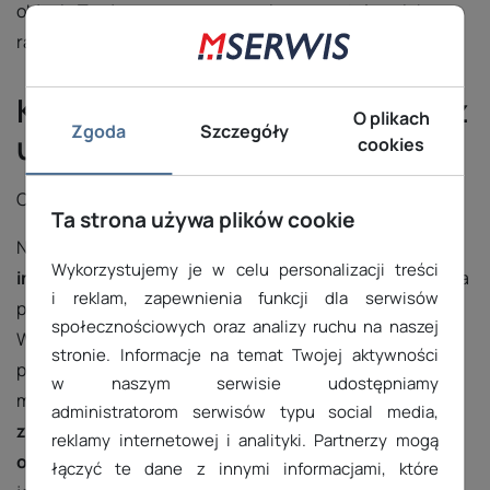
objęcia Twojego oprogramowania naszą stałą opieką w
ramach usługi
WPSiteSupport
.
Koszt i warunki skorzystania z
O plikach
Zgoda
Szczegóły
usługi naprawy WordPressa
cookies
Cena usługi
799 zł
netto (982,77 zł z VAT).
Ta strona używa plików cookie
Nasza usługa musi być zastosowana
dla wszystkich
Wykorzystujemy je w celu personalizacji treści
instalacji WordPress
na danym koncie hostingowym. Na
i reklam, zapewnienia funkcji dla serwisów
przykład, jeśli na jednym koncie masz 3 instalacje
społecznościowych oraz analizy ruchu na naszej
WordPress, musisz zamówić usługę dla wszystkich,
stronie. Informacje na temat Twojej aktywności
ponieważ jedna niewłaściwie zabezpieczona instalacja
w naszym serwisie udostępniamy
może stanowić zagrożenie dla pozostałych.
Przy
administratorom serwisów typu social media,
zamówieniu usługi dla co najmniej 3 instalacji,
reklamy internetowej i analityki. Partnerzy mogą
otrzymasz rabat 100 zł netto na każdą z nich.
Jeżeli
łączyć te dane z innymi informacjami, które