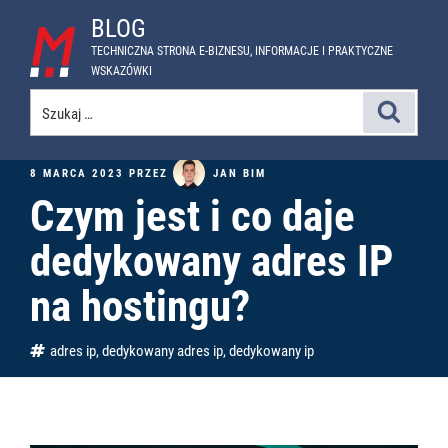
Przejdź
BLOG
do
TECHNICZNA STRONA E-BIZNESU, INFORMACJE I PRAKTYCZNE
treści
WSKAZÓWKI
Szukaj:
Szukaj
OPUBLIKOWANE
JAN BIM
8 MARCA 2023
PRZEZ
W
Czym jest i co daje
dedykowany adres IP
na hostingu?
Tagi
adres ip
,
dedykowany adres ip
,
dedykowany ip