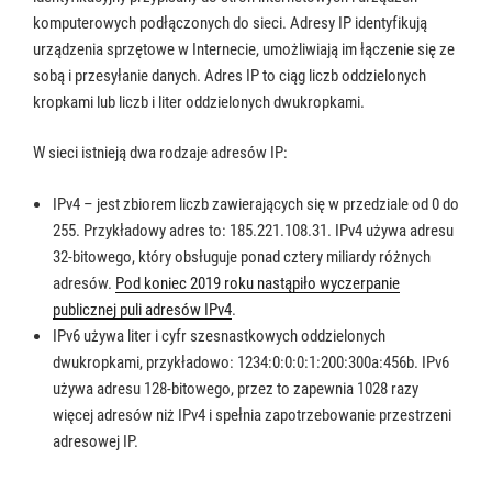
komputerowych podłączonych do sieci. Adresy IP identyfikują
urządzenia sprzętowe w Internecie, umożliwiają im łączenie się ze
sobą i przesyłanie danych. Adres IP to ciąg liczb oddzielonych
kropkami lub liczb i liter oddzielonych dwukropkami.
W sieci istnieją dwa rodzaje adresów IP:
IPv4 – jest zbiorem liczb zawierających się w przedziale od 0 do
255. Przykładowy adres to: 185.221.108.31. IPv4 używa adresu
32-bitowego, który obsługuje ponad cztery miliardy różnych
adresów.
Pod koniec 2019 roku nastąpiło wyczerpanie
publicznej puli adresów IPv4
.
IPv6 używa liter i cyfr szesnastkowych oddzielonych
dwukropkami, przykładowo: 1234:0:0:0:1:200:300a:456b. IPv6
używa adresu 128-bitowego, przez to ​​zapewnia 1028 razy
więcej adresów niż IPv4 i spełnia zapotrzebowanie przestrzeni
adresowej IP.