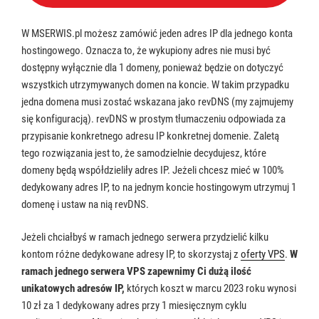
W MSERWIS.pl możesz zamówić jeden adres IP dla jednego konta
hostingowego. Oznacza to, że wykupiony adres nie musi być
dostępny wyłącznie dla 1 domeny, ponieważ będzie on dotyczyć
wszystkich utrzymywanych domen na koncie. W takim przypadku
jedna domena musi zostać wskazana jako revDNS (my zajmujemy
się konfiguracją). revDNS w prostym tłumaczeniu odpowiada za
przypisanie konkretnego adresu IP konkretnej domenie. Zaletą
tego rozwiązania jest to, że samodzielnie decydujesz, które
domeny będą współdzieliły adres IP. Jeżeli chcesz mieć w 100%
dedykowany adres IP, to na jednym koncie hostingowym utrzymuj 1
domenę i ustaw na nią revDNS.
Jeżeli chciałbyś w ramach jednego serwera przydzielić kilku
kontom różne dedykowane adresy IP, to skorzystaj z
oferty VPS
.
W
ramach jednego serwera VPS zapewnimy Ci
dużą ilość
unikatowych adresów IP,
których koszt w marcu 2023 roku wynosi
10 zł za 1 dedykowany adres przy 1 miesięcznym cyklu