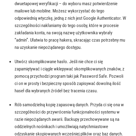
dwuetapowej weryfikacji – do wyboru masz potwierdzenie
mailowe lub mobilne. Możesz wykorzystać do tego
odpowiednią wtyczkę, jedną z nich jest Google Authenticator. W
szczególności nakłaniamy do tego osoby, które w procesie
zakładania konta, na swoją nazwę użytkownika wybrały
“admin”. Ułatwia to pracę hakera, skracając czas potrzebny mu
na uzyskanie niepożądanego dostępu.
Utwórz skomplikowane hasło. Jeśli nie chce ci się
zapamiętywać i ciągle wklepywać skomplikowanych znaków, z
pomocą przychodzi program taki jak Password Safe. Pozwoli
ci on w prosty i bezpieczny sposób zapisywać dowolną ilość
haseł dla wybranych źródeł bez tracenia czasu.
Rób samodzielną kopię zapasową danych. Przyda ci się ona w
szczególności do przywrócenia funkcjonalności systemu w
razie niepożądanych awarii. Backupy przechowywane są na
oddzielnych nośnikach i umożliwiają natychmiastowe
odzyskanie skopiowanych wcześniej plików oraz baz danych.