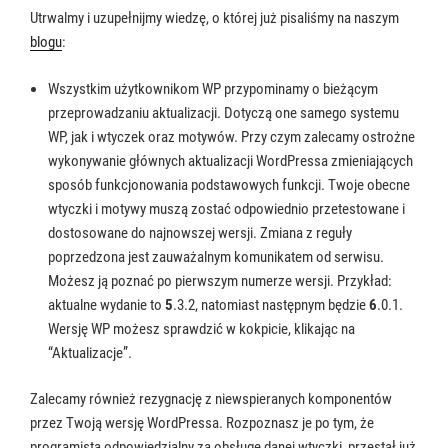
Utrwalmy i uzupełnijmy wiedzę, o której już pisaliśmy na naszym
blogu
:
Wszystkim użytkownikom WP przypominamy o bieżącym
przeprowadzaniu aktualizacji. Dotyczą one samego systemu
WP, jak i wtyczek oraz motywów. Przy czym zalecamy ostrożne
wykonywanie głównych aktualizacji WordPressa zmieniających
sposób funkcjonowania podstawowych funkcji. Twoje obecne
wtyczki i motywy muszą zostać odpowiednio przetestowane i
dostosowane do najnowszej wersji. Zmiana z reguły
poprzedzona jest zauważalnym komunikatem od serwisu.
Możesz ją poznać po pierwszym numerze wersji. Przykład:
aktualne wydanie to
5
.3.2, natomiast następnym będzie
6
.0.1.
Wersję WP możesz sprawdzić w kokpicie, klikając na
“Aktualizacje”.
Zalecamy również rezygnację z niewspieranych komponentów
przez Twoją wersję WordPressa. Rozpoznasz je po tym, że
programista odpowiedzialny za obsługę danej wtyczki, przestał już