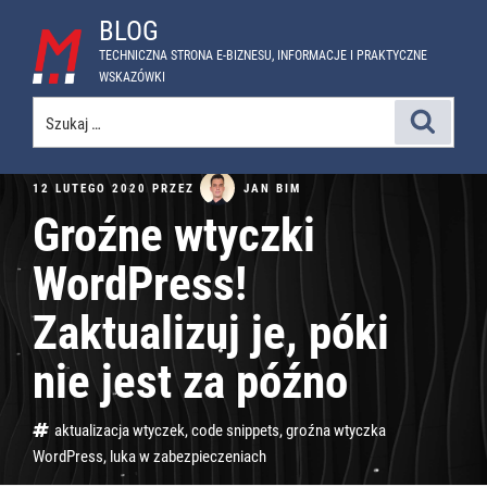
Przejdź
BLOG
do
TECHNICZNA STRONA E-BIZNESU, INFORMACJE I PRAKTYCZNE
treści
WSKAZÓWKI
Szukaj:
Szukaj
OPUBLIKOWANE
JAN BIM
12 LUTEGO 2020
PRZEZ
W
Groźne wtyczki
WordPress!
Zaktualizuj je, póki
nie jest za późno
Tagi
aktualizacja wtyczek
,
code snippets
,
groźna wtyczka
WordPress
,
luka w zabezpieczeniach