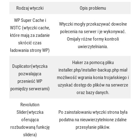
Rodzaj wtyczki
Opis problemu
WP Super Cache i
Wtyczki mogły przekazywać dowolne
W3TC (wtyczki cache,
polecenia na serwer i je wykonywać.
które mają za zadanie
Omijały różne formy kontroli
skrócić czas
uwierzytelniania.
ładowania strony WP)
Haker za pomocą pliku
Duplicator(wtyczka
installer.php/installer-backup.php miał
pozwalająca
możliwość wgrania konia trojańskiego i
przenieść WP
uzyskać dostęp do plików na serwerze
pomiędzy serwerami)
oraz bazy danych.
Revolution
Slider(wtyczka
Po zainstalowaniu wtyczki strona była
oferująca
podatna na nieuwierzytelnione zdalne
rozbudowaną funkcję
przesyłanie plików.
slidera)