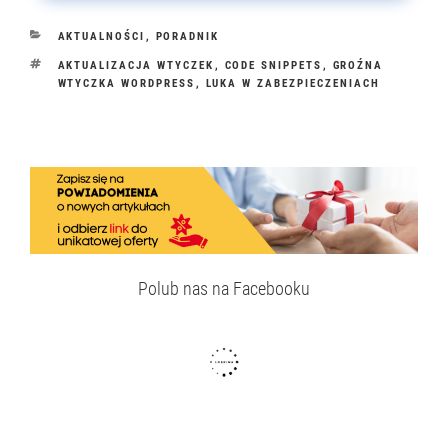
KATEGORIE
AKTUALNOŚCI
,
PORADNIK
TAGI
AKTUALIZACJA WTYCZEK
,
CODE SNIPPETS
,
GROŹNA
WTYCZKA WORDPRESS
,
LUKA W ZABEZPIECZENIACH
Polub nas na Facebooku