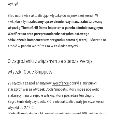
wykryć.
Błąd naprawisz aktualizując wtyczkę do najnowszej wersji. W
związku z tym
zalecamy sprawdzenie, czy masz zainstalowaną
wtyczkę ThemeGrill Demo Importer w panelu administracyjnym
WordPressa oraz przeprowadzenie natychmiastowego
odświeżenia komponentu w przypadku starszej wersji.
Możesz to
zrobić w panelu WordPressa w zakładce wtyczki
.
O zagrożeniu związanym ze starszą wersją
wtyczki Code Snippets
23 stycznia zespół analityków
Wordfence
odkrył słaby punkt
starszych wersji wtyczek Code Snippets, który może pozwolić
atakującym na przejęcie witryny, które posiadają ten plugin.
Zagrożenie dotyczy osób, które nie zaktualizowały jeszcze wersji
wtyczki do 2.14.0.
W chwili znalezienia luki, zagrożonych było ponad 200 tysięcy stron