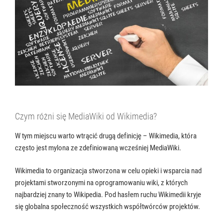
Czym różni się MediaWiki od Wikimedia?
W tym miejscu warto wtrącić drugą definicję – Wikimedia, która
często jest mylona ze zdefiniowaną wcześniej MediaWiki.
Wikimedia to organizacja stworzona w celu opieki i wsparcia nad
projektami stworzonymi na oprogramowaniu wiki, z których
najbardziej znany to Wikipedia. Pod hasłem ruchu Wikimedii kryje
się globalna społeczność wszystkich współtwórców projektów.