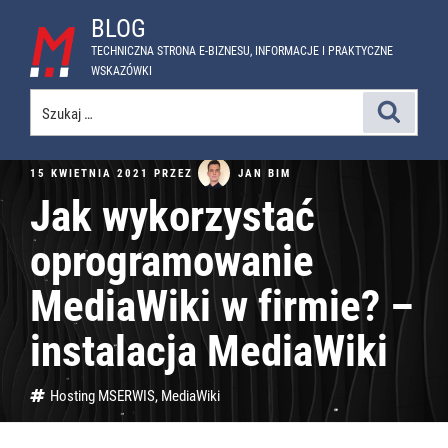
Przejdź
BLOG
do
TECHNICZNA STRONA E-BIZNESU, INFORMACJE I PRAKTYCZNE
treści
WSKAZÓWKI
Szukaj:
Szukaj
OPUBLIKOWANE
JAN BIM
15 KWIETNIA 2021
PRZEZ
W
Jak wykorzystać
oprogramowanie
MediaWiki w firmie? –
instalacja MediaWiki
Tagi
Hosting MSERWIS
,
MediaWiki