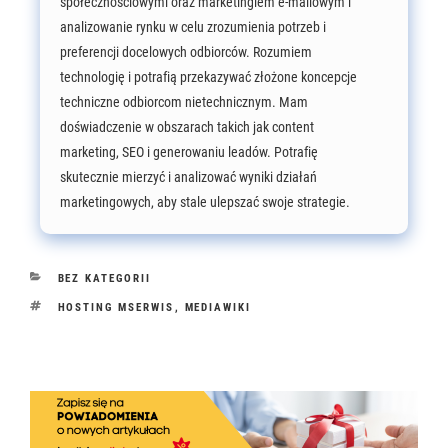
społecznościowymi oraz marketingiem e-mailowym i
analizowanie rynku w celu zrozumienia potrzeb i
preferencji docelowych odbiorców. Rozumiem
technologię i potrafią przekazywać złożone koncepcje
techniczne odbiorcom nietechnicznym. Mam
doświadczenie w obszarach takich jak content
marketing, SEO i generowaniu leadów. Potrafię
skutecznie mierzyć i analizować wyniki działań
marketingowych, aby stale ulepszać swoje strategie.
KATEGORIE
BEZ KATEGORII
TAGI
HOSTING MSERWIS
,
MEDIAWIKI