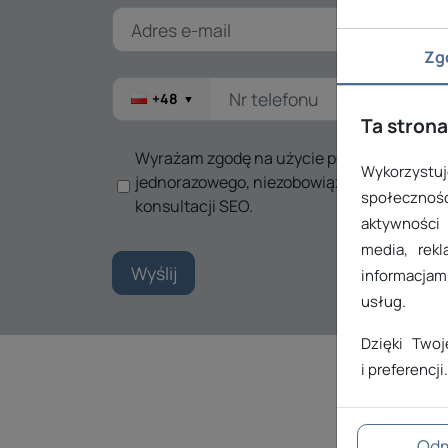
Zg
+48
▼
Ta strona
Wyrażam zgodę na użycie podanych danyc
Wykorzystuje
jednorazowego, niezobowiązującego konta
społecznośc
konsultacji SEO.
aktywności
media, rekl
Wyślij
informacjami
usług.
Dzięki Two
i preferencji.
Od