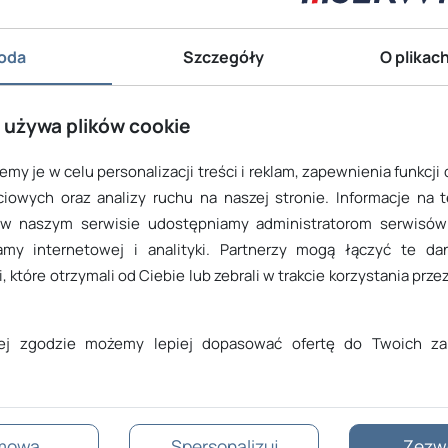
oda
Szczegóły
O plikac
 używa plików cookie
h kontaktowych do
my je w celu personalizacji treści i reklam, zapewnienia funkcji
ktu w sprawie
iowych oraz analizy ruchu na naszej stronie. Informacje na 
 w naszym serwisie udostępniamy administratorom serwisów 
amy internetowej i analityki. Partnerzy mogą łączyć te d
, które otrzymali od Ciebie lub zebrali w trakcie korzystania przez
jej zgodzie możemy lepiej dopasować ofertę do Twoich za
Skontaktuj się z nami
mowa
Spersonalizuj
Zezw