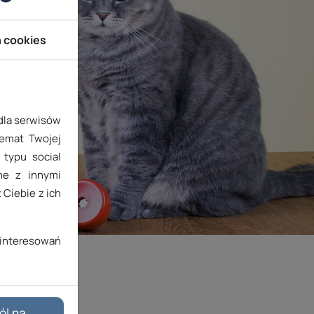
h cookies
 dla serwisów
temat Twojej
typu social
ane z innymi
 Ciebie z ich
interesowań
ól na