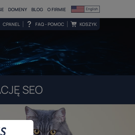
SE
DOMENY
BLOG
O FIRMIE
English
CPANEL
FAQ - POMOC
KOSZYK
CJĘ SEO