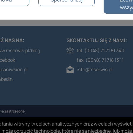
24H
FORMULARZ
1 340
wszy
KONTAKTOWY
Ź NAS NA:
SKONTAKTUJ SIĘ Z NAMI:
w.mserwis.pl/blog
tel. (0048) 71 71 81 340
cebook
fax. (0048) 71 718 13 11
apaniwsiec.pl
info@mserwis.pl
nkedIn
wa zastrzeżone.
ziałania witryny, w celach analitycznych oraz w celach wyświ
, może odrzucić technologie, które nie są niezbędne, lub moż