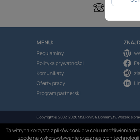
71 71 8
MENU:
ZNAJD
Regulaminy
ww
Polityka prywatności
Fa
Komunikaty
zl
Oferty pracy
Li
Program partnerski
Copyright © 2002-2026 MSERWIS & Domeny.tv. Wszelkie pra
Ta witryna korzysta z plików cookie w celu umożliwienia d
zgodę na wykorzystywanie przez nas tych technologii