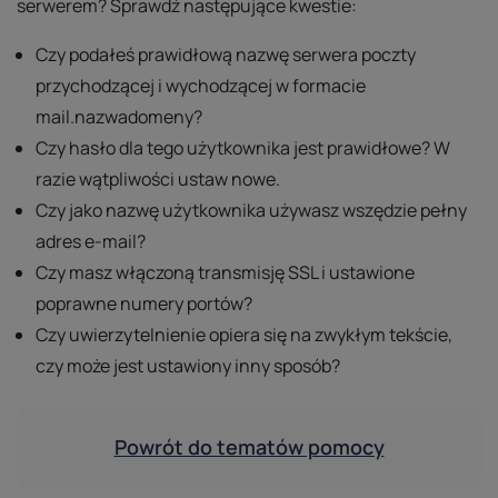
serwerem? Sprawdź następujące kwestie:
Czy podałeś prawidłową nazwę serwera poczty
przychodzącej i wychodzącej w formacie
mail.nazwadomeny?
Czy hasło dla tego użytkownika jest prawidłowe? W
razie wątpliwości ustaw nowe.
Czy jako nazwę użytkownika używasz wszędzie pełny
adres e-mail?
Czy masz włączoną transmisję SSL i ustawione
poprawne numery portów?
Czy uwierzytelnienie opiera się na zwykłym tekście,
czy może jest ustawiony inny sposób?
Powrót do tematów pomocy