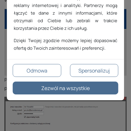
reklamy internetowej i analityki. Partnerzy mogą
łączyć te dane z innymi informacjami, które
Usługa
Połączenie bez
Połączenie z
otrzymali od Ciebie lub zebrali w trakcie
pocztowa
SSL
SSL
korzystania przez Ciebie z ich usług.
serwer POP3
110
995
Dzięki Twojej zgodzie możemy lepiej dopasować
ofertę do Twoich zainteresowań i preferencji.
25
25
serwer SMTP
587
465
serwer IMAP
143
993
Odmowa
Spersonalizuj
Poniższy ekran pokazuje optymalne ustawienia dla
Zezwól na wszystkie
przykładowej skrzynki pocztowej.