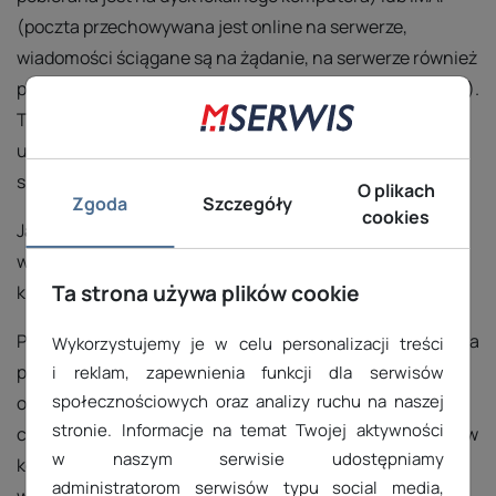
(poczta przechowywana jest online na serwerze,
wiadomości ściągane są na żądanie, na serwerze również
przechowywana jest poczta wychodząca w Thunderbird).
Typ serwera możesz zmienić później jedynie poprzez
usunięcie konta w programie Thunderbird i
skonfigurowanie go od nowa.
O plikach
Zgoda
Szczegóły
cookies
Jako serwer poczty przychodzącej oraz wychodzącej
wpisz mail, oraz nazwę Twojej domeny, oddzielone
Ta strona używa plików cookie
kropką.
Poniższa tabela prezentuje poprawne wartości portów dla
Wykorzystujemy je w celu personalizacji treści
poszczególnych usług. Zwróć uwagę, że większość
i reklam, zapewnienia funkcji dla serwisów
społecznościowych oraz analizy ruchu na naszej
operatorów (w tym Orange, Dialog, Netia) blokuje
stronie. Informacje na temat Twojej aktywności
całkowicie ruch na porcie 25. W takim przypadku zmień w
w naszym serwisie udostępniamy
konfiguracji programu (w ustawieniach poczty
administratorom serwisów typu social media,
wychodzącej) port SMTP na port 465 lub 587.