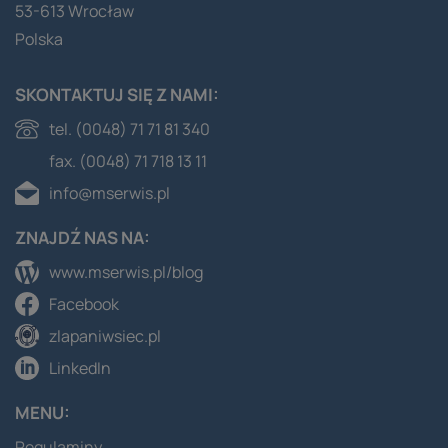
53-613 Wrocław
Polska
SKONTAKTUJ SIĘ Z NAMI:
tel. (0048) 71 71 81 340
fax. (0048) 71 718 13 11
info@mserwis.pl
ZNAJDŹ NAS NA:
www.mserwis.pl/blog
Facebook
zlapaniwsiec.pl
LinkedIn
MENU:
Regulaminy