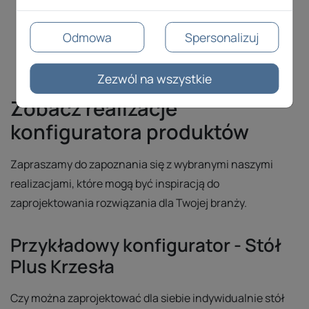
Odmowa
Spersonalizuj
Zezwól na wszystkie
Zobacz realizacje
konfiguratora produktów
Zapraszamy do zapoznania się z wybranymi naszymi
realizacjami, które mogą być inspiracją do
zaprojektowania rozwiązania dla Twojej branży.
Przykładowy konfigurator - Stół
Plus Krzesła
Czy można zaprojektować dla siebie indywidualnie stół