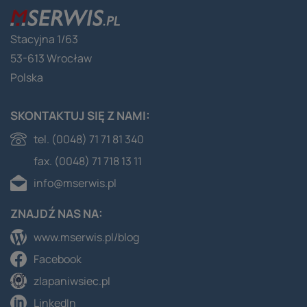
Stacyjna 1/63
53-613 Wrocław
Polska
SKONTAKTUJ SIĘ Z NAMI:
tel. (0048) 71 71 81 340
fax. (0048) 71 718 13 11
info@mserwis.pl
ZNAJDŹ NAS NA:
www.mserwis.pl/blog
Facebook
zlapaniwsiec.pl
LinkedIn