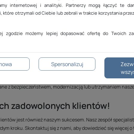
amy internetowej i analityki. Partnerzy mogą łączyć te d
, które otrzymali od Ciebie lub zebrali w trakcie korzystania przez
jej zgodzie możemy lepiej dopasować ofertę do Twoich za
pinii
Posiadamy największy wybór rozszerzeń
G
domenowych w Polsce.
mowa
Spersonalizuj
Zezw
ję techniczną. Na stronie z
komunikatami
publikujemy infor
wszy
ńczonych aktualizacjach infrastruktury. Dzięki temu klienci
ane z bezpieczeństwem, modernizacją lub utrzymaniem naszej 
ch zadowolonych klientów!
entów jest również naszym sukcesem. Nasz zespół specjalist
dym kroku. Skontaktuj się z nami, aby dowiedzieć się więcej