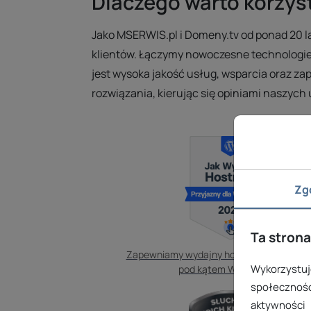
Dlaczego warto korzys
Jako MSERWIS.pl i Domeny.tv od ponad 20 la
klientów. Łączymy nowoczesne technologie
jest wysoka jakość usług, wsparcia oraz z
rozwiązania, kierując się opiniami naszych
Zg
Ta strona
Zapewniamy wydajny hosting zoptymaliz
Wykorzystuje
pod kątem WordPressa.
społecznośc
aktywności