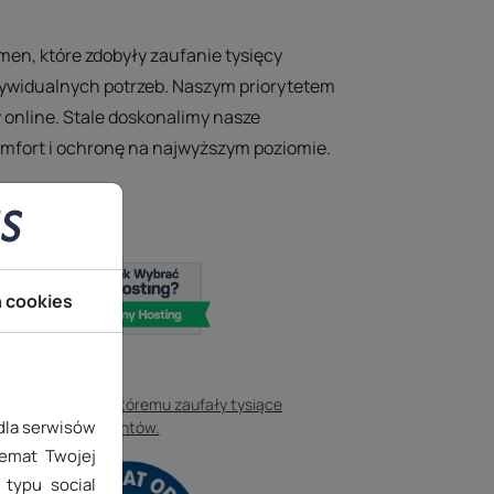
men, które zdobyły zaufanie tysięcy
ywidualnych potrzeb. Naszym priorytetem
 online. Stale doskonalimy nasze
komfort i ochronę na najwyższym poziomie.
h cookies
rujemy hosting, któremu zaufały tysiące
 dla serwisów
klientów.
temat Twojej
typu social