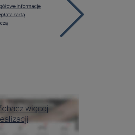
gółowe informacje
wpłata kartą
iczą
Zobacz więcej
realizacji