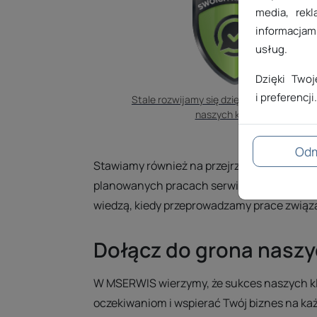
media, rekl
informacjami
usług.
Dzięki Two
i preferencji.
Stale rozwijamy się dzięki uwzględnianiu o
naszych klientów.
Od
Stawiamy również na przejrzystą komunikac
planowanych pracach serwisowych oraz zako
wiedzą, kiedy przeprowadzamy prace związ
Dołącz do grona naszy
W MSERWIS wierzymy, że sukces naszych kli
oczekiwaniom i wspierać Twój biznes na każ