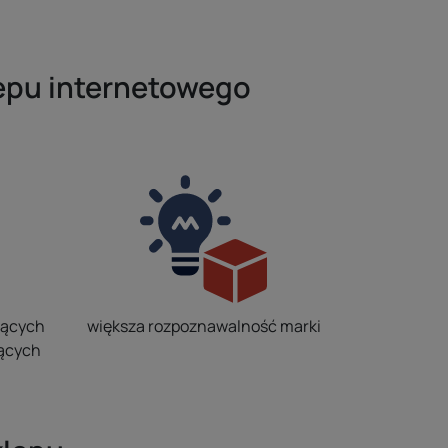
epu internetowego
jących
większa rozpoznawalność marki
jących