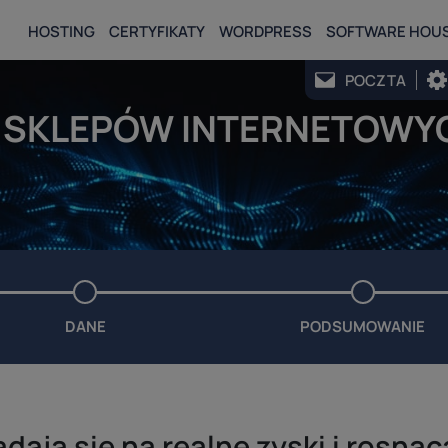
HOSTING
CERTYFIKATY
WORDPRESS
SOFTWARE HOU
POCZTA
SKLEPÓW INTERNETOWYCH
DANE
PODSUMOWANIE
adają się na realne zyski i rosną