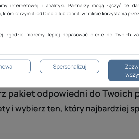
ej wyceny
.
amy internetowej i analityki. Partnerzy mogą łączyć te d
, które otrzymali od Ciebie lub zebrali w trakcie korzystania przez
wanie sklepu internetowego? Usł
jej zgodzie możemy lepiej dopasować ofertę do Twoich za
gencją SEO. Dzięki temu nie musisz na własną rękę szukać age
gotowe pakiety usług dla wypromowania Twojego sklepu inte
nia zależy od wybranego przez Ciebie pakietu z oferty. Spr
mowa
Spersonalizuj
Zezw
zeb.
wszy
z pakiet odpowiedni do Twoich 
y i wybierz ten, który najbardziej 