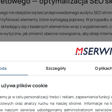
netowego — optymalizacja SEO s
ego nie obejdzie się bez przeprowadzonego audytu SEO stron
ntyfikować elementy, które wymagają poprawy. W przypadku s
 składający się z badanych elementów wraz z wyjaśnieniem, c
 wytyczne, jak zmienić obecne rozwiązania, aby sklep interne
internetowego z agencją SEO
uczem do sukcesu w świecie e-commerce. W ramach naszej usłu
oda
Szczegóły
O plikac
Dzięki temu Twój sklep będzie odpowiednio zoptymalizowany p
 używa plików cookie
y, czy Twoja strona i jej podstrony są poprawnie indeksowane 
a związane z pozycjonowaniem. Dzięki temu masz pewność, że 
my je w celu personalizacji treści i reklam, zapewnienia funkcji
iowych oraz analizy ruchu na naszej stronie. Informacje na 
zwłaszcza w Google.
 w naszym serwisie udostępniamy administratorom serwisów 