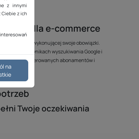
ane z innymi
 Ciebie z ich
ugi SEO dla e-commerce
interesowań
ncji rzetelnie wykonującej swoje obowiązki.
rnetowego w wynikach wyszukiwania Google i
awdź szczegóły oferowanych abonamentów i
ól na
stkie
potrzeb
spełni Twoje oczekiwania