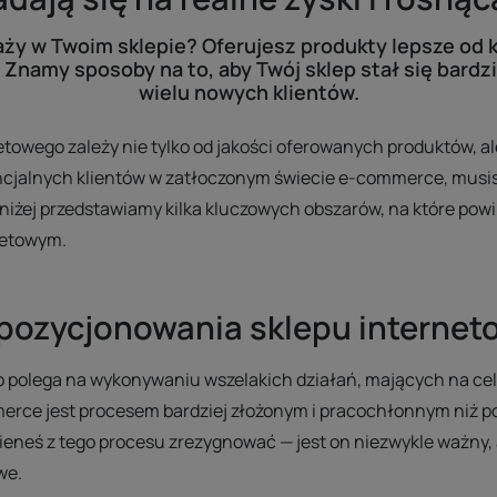
ży w Twoim sklepie? Oferujesz produkty lepsze od k
Znamy sposoby na to, aby Twój sklep stał się bardzi
wielu nowych klientów.
towego zależy nie tylko od jakości oferowanych produktów, al
cjalnych klientów w zatłoczonym świecie e-commerce, musisz 
oniżej przedstawiamy kilka kluczowych obszarów, na które pow
netowym.
 pozycjonowania sklepu interne
 polega na wykonywaniu wszelakich działań, mających na celu
rce jest procesem bardziej złożonym i pracochłonnym niż p
nieneś z tego procesu zrezygnować — jest on niezwykle ważny, 
we.