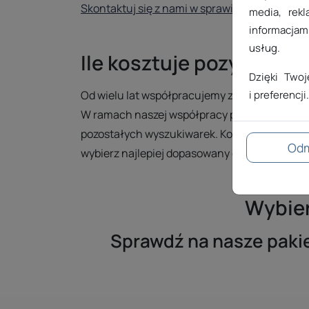
Skontaktuj się z nami w sprawie indywidualn
media, rekl
informacjami
usług.
Ile kosztuje pozycjono
Dzięki Two
Od wielu lat współpracujemy ze sprawdzoną a
i preferencji.
W ramach naszej współpracy proponujemy Ci 
pozostałych wyszukiwarek. Koszt pozycjonowa
Od
wybierz najlepiej dopasowany do Twoich potr
Wybier
Sprawdź na nasze pakiet