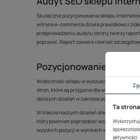
Audyt SEO sklepu inter
Skuteczne pozycjonowanie sklepu internetow
witryna e-commerce działa prawidłowo i zide
przeprowadzeniu audytu strony tworzy raport
poprawić. Raport zawiera również szczegółowe
Pozycjonowanie sklepu 
Widoczność sklepu w wyszukiwarkach jest kl
Zg
stron, które są przyjazne dla wyszukiwarek. 
dalszych działań w zakresie pozycjonowania.
Ta strona
W trakcie naszych działań dokładnie sprawdzim
który powinien poprzedzać wszelkie działani
Wykorzystuje
społecznośc
wysokich pozycji w wynikach wyszukiwania, 
aktywności