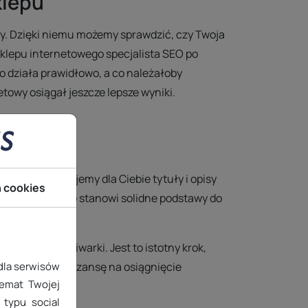
klepu
y. Dzięki niemu możemy sprawdzić, czy Twoja
klepu internetowego specjalista SEO po
o działa prawidłowo, a co należałoby
towy osiągał jeszcze lepsze wyniki.
gi wygenerujemy dla Ciebie tytuły i opisy
h cookies
od kątem SEO, co stanowi solidne podstawy do
przez wyszukiwarki. Jest to istotny krok,
Twój sklep ma szansę na osiągnięcie
 dla serwisów
temat Twojej
typu social