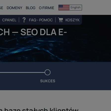
SE
DOMENY
BLOG
O FIRMIE
English
CPANEL
FAQ - POMOC
KOSZYK
 — SEO DLA E-
SUKCES
cą bazę stałych klientów