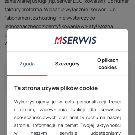
zamawianej usługi (np. serwer ECO jkowalski) lub numer
faktury proforma. Wpisanie wyłącznie "serwer" lub
"abonament za hosting" nie wystarczy do
jednoznacznego zidentyfikowania wpłaty! Można
opłacać kilka zamówień w ramach jednego przelewu,
wystarczy wówczas zsumować kwoty.
O plikach
Zgoda
Szczegóły
cookies
Wpłata kartą płatniczą
oraz przelew online
Ta strona używa plików cookie
Wykorzystujemy je w celu personalizacji treści
zł
Kwota
i reklam, zapewnienia funkcji dla serwisów
społecznościowych oraz analizy ruchu na naszej
Imię
stronie. Informacje na temat Twojej aktywności
w naszym serwisie udostępniamy