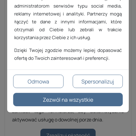
administratorom serwisów typu social media,
Nazwisko
reklamy internetowej i analityki. Partnerzy mogą
łączyć te dane z innymi informacjami, które
Email
otrzymali od Ciebie lub zebrali w trakcie
korzystania przez Ciebie z ich usług.
Tytuł
Dzięki Twojej zgodzie możemy lepiej dopasować
ofertę do Twoich zainteresowań i preferencji.
W pole powyżej prosimy wpisać
identyfikator
usługi lub nr proformy
, za które jest dokonywana
płatność, bez polskich znaków. Wpłaty są
Odmowa
Spersonalizuj
procesowane w godzinach otwarcia naszego
biura. Jeśli posiadasz link do bezpośredniej
Zezwól na wszystkie
płatności za serwer lub certyfikat SSL, użyj go
zamiast tego formularza, aby automatycznie
aktywować usługę o dowolnej porze dnia.
Zrealizuj płatność