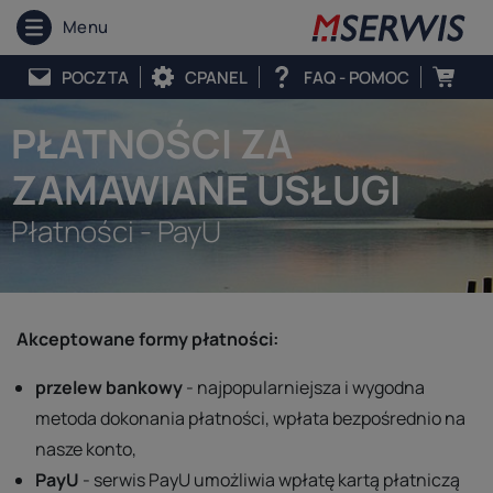
Menu
POCZTA
CPANEL
FAQ - POMOC
PŁATNOŚCI ZA
ZAMAWIANE USŁUGI
Płatności - PayU
Akceptowane formy płatności:
przelew bankowy
- najpopularniejsza i wygodna
metoda dokonania płatności, wpłata bezpośrednio na
nasze konto,
PayU
- serwis PayU umożliwia wpłatę kartą płatniczą