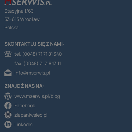
Stacyjna 1/63
53-613 Wrocław
Polska
SKONTAKTUJ SIĘ Z NAMI:
tel. (0048) 71 71 81 340
fax. (0048) 71 718 13 11
info@mserwis.pl
ZNAJDŹ NAS NA:
www.mserwis.pl/blog
Facebook
zlapaniwsiec.pl
LinkedIn