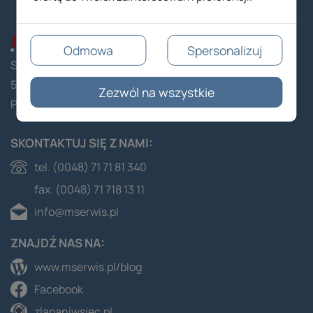
Odmowa
Spersonalizuj
Stacyjna 1/63
53-613 Wrocław
Zezwól na wszystkie
Polska
SKONTAKTUJ SIĘ Z NAMI:
tel. (0048) 71 71 81 340
fax. (0048) 71 718 13 11
info@mserwis.pl
ZNAJDŹ NAS NA:
www.mserwis.pl/blog
Facebook
zlapaniwsiec.pl