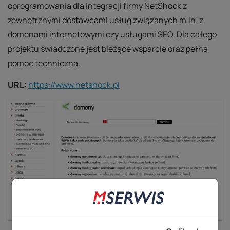
oprogramowania dla integracji firmy NetShock z
zewnętrznymi dostawcami usług związanych m.in. z
domenami internetowymi czy usługami SEO. Dla całego
projektu świadczone jest bieżące wsparcie oraz pełna
pomoc techniczna.
URL:
https://www.netshock.pl