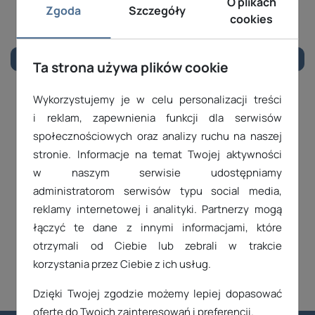
O plikach
Zgoda
Szczegóły
1
2
cookies
Ta strona używa plików cookie
Wykorzystujemy je w celu personalizacji treści
Skontaktuj się z nami
i reklam, zapewnienia funkcji dla serwisów
społecznościowych oraz analizy ruchu na naszej
stronie. Informacje na temat Twojej aktywności
71 71 81 340
w naszym serwisie udostępniamy
administratorom serwisów typu social media,
reklamy internetowej i analityki. Partnerzy mogą
24H
FORMULARZ
KONTAKTOWY
łączyć te dane z innymi informacjami, które
otrzymali od Ciebie lub zebrali w trakcie
korzystania przez Ciebie z ich usług.
Dzięki Twojej zgodzie możemy lepiej dopasować
ofertę do Twoich zainteresowań i preferencji.