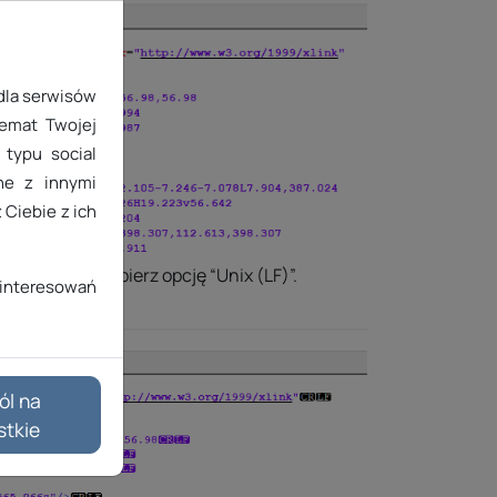
 dla serwisów
temat Twojej
typu social
ane z innymi
 Ciebie z ich
nversion) i wybierz opcję “Unix (LF)”.
interesowań
ól na
stkie