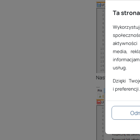
Ta strona
Wykorzystuje
społecznośc
aktywności
media, rekl
informacjami
usług.
Następnie przejdź d
Dzięki Two
i preferencji.
Od