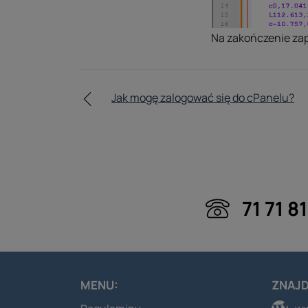
Na zakończenie zap
Jak mogę zalogować się do cPanelu?
71 71 8
MENU:
ZNAJD