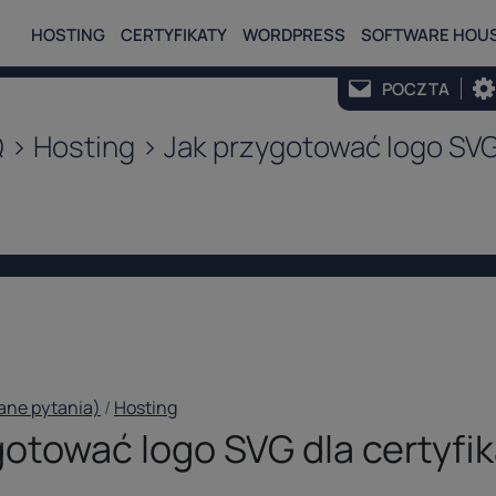
HOSTING
CERTYFIKATY
WORDPRESS
SOFTWARE HOU
POCZTA
> Hosting > Jak przygotować logo SVG 
ane pytania)
/
Hosting
gotować logo SVG dla certyf