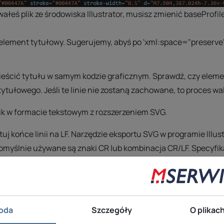
ałeś plik ze środowiska Illustrator, musisz zmienić baseProfil
element tytułowy. Sugerujemy, abyś po
'xml:space="preserve"
ieścić tytułu w samym kodzie graficznym. Sprawdź, czy elem
tułowego. Jeśli te linie nie zostaną zachowane, to proces wal
ik w formacie tekstowym z rozszerzeniem SVG.
j końce linii na LF. Narzędzie eksportu SVG w programie Illu
omyślnie używane są znaki CR lub kombinacja CR/LF. Specyfik
sz skorzystać z darmowego edytora tekstu Notepad++, aby wiz
dok” (View) > „Niewidoczne znaki” (Show Symbol) > „Pokaż zna
oda
Szczegóły
O plikac