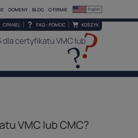
SE
DOMENY
BLOG
O FIRMIE
English
CPANEL
FAQ - POMOC
KOSZYK
dla certyfikatu VMC lub
ikatu VMC lub CMC?