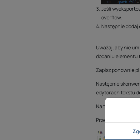
Jeśli wyeksportow
overflow.
Następnie dodaj 
Uważaj, aby nie um
dodaniu elementu ty
Zapisz ponownie pl
Następnie skonwertu
edytorach tekstu d
Na tym etapie może
Przejdź do menu „Wi
Zg