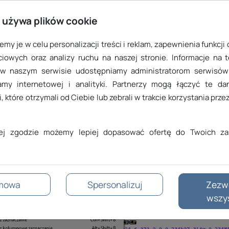
 używa plików cookie
my je w celu personalizacji treści i reklam, zapewnienia funkcji
iowych oraz analizy ruchu na naszej stronie. Informacje na 
 w naszym serwisie udostępniamy administratorom serwisów 
amy internetowej i analityki. Partnerzy mogą łączyć te d
, które otrzymali od Ciebie lub zebrali w trakcie korzystania przez
o menu „Edycja” (Edit) > „Konwersja znaku końca linii” (EOL Co
jej zgodzie możemy lepiej dopasować ofertę do Twoich za
mowa
Spersonalizuj
Zezw
wszy