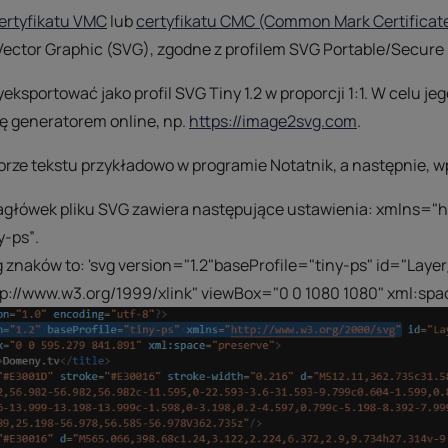
ertyfikatu VMC
lub
certyfikatu CMC (Common Mark Certificat
Vector Graphic (SVG), zgodne z profilem SVG Portable/Secure
ksportować jako profil SVG Tiny 1.2 w proporcji 1:1. W celu jeg
ę generatorem online, np.
https://image2svg.com
.
orze tekstu przykładowo w programie Notatnik, a następnie, w
nagłówek pliku SVG zawiera następujące ustawienia:
xmlns="ht
y-ps”
.
g znaków to:
'svg version="1.2"baseProfile="tiny-ps" id="Lay
p://www.w3.org/1999/xlink" viewBox="0 0 1080 1080" xml:spa