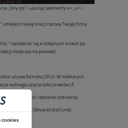
e na „tiny-ps” i usunąć elementy x=, y= i
'
umieścił nową linię z nazwą Twojej firmy.
enty
"=preserve"
są w kolejnych liniach po
idacji może się nie powieść.
strator używa formatu CR LF. W niektórych
acja wymaga użycia tylko znaków LF.
ualnie sprawdzić i dokonać konwersji.
ki końca linii” (Show End of Line).
h cookies