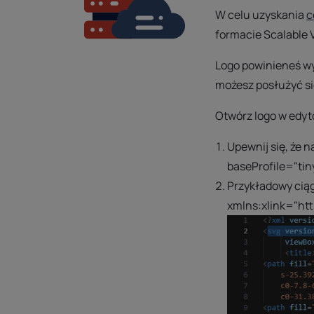
W celu uzyskania
c
formacie Scalable 
Logo powinieneś wye
możesz posłużyć si
Otwórz logo w edyt
Upewnij się, że 
baseProfile="tin
Przykładowy cią
xmlns:xlink="htt