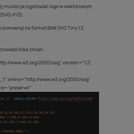
e)
musisz przygotować logo w wektorowym
 (SVG-P/S).
o konwersji na format BIMI SVG Tiny 1.2
prowadź kilka zmian:
tp://www.w3.org/2000/svg", version="1.2",
er_1" xmlns="http://www.w3.org/2000/svg"
ce="preserve"'