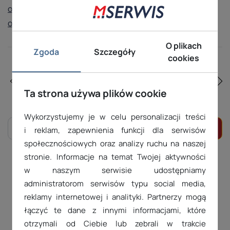
optymalizacji serwisu internetowego bazującego na
oprogramowaniu Prestashop
.
O plikach
Zgoda
Szczegóły
cookies
Jak przygotować
Jak samodzielnie
logo SVG dla
zaprojektować
certyfikatu VMC lub
Ta strona używa plików cookie
stronę WWW?
CMC?
Wykorzystujemy je w celu personalizacji treści
i reklam, zapewnienia funkcji dla serwisów
społecznościowych oraz analizy ruchu na naszej
stronie. Informacje na temat Twojej aktywności
Skontaktuj się z nami
w naszym serwisie udostępniamy
administratorom serwisów typu social media,
reklamy internetowej i analityki. Partnerzy mogą
71 71 81 340
łączyć te dane z innymi informacjami, które
otrzymali od Ciebie lub zebrali w trakcie