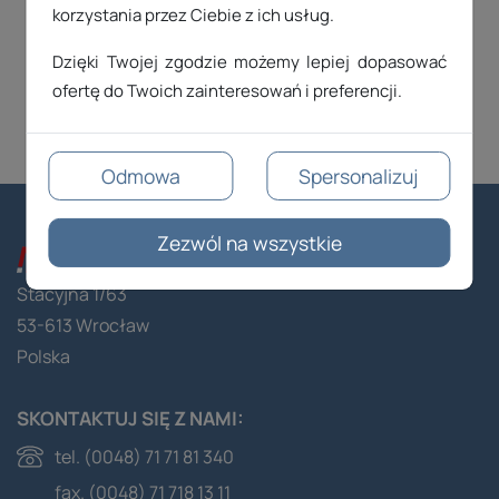
korzystania przez Ciebie z ich usług.
24H
FORMULARZ
KONTAKTOWY
Dzięki Twojej zgodzie możemy lepiej dopasować
ofertę do Twoich zainteresowań i preferencji.
Odmowa
Spersonalizuj
Zezwól na wszystkie
Stacyjna 1/63
53-613 Wrocław
Polska
SKONTAKTUJ SIĘ Z NAMI:
tel. (0048) 71 71 81 340
fax. (0048) 71 718 13 11