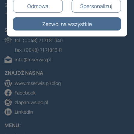
53-613 Wrocław
Odmowa
Spersonalizuj
Polska
Zezwól na wszystkie
SKONTAKTUJ SIĘ Z NAMI:
tel. (0048) 71 71 81 340
fax. (0048) 71 718 13 11
info@mserwis.pl
ZNAJDŹ NAS NA:
www.mserwis.pl/blog
Facebook
zlapaniwsiec.pl
LinkedIn
MENU: