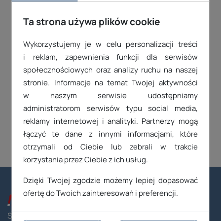
Ta strona używa plików cookie
Skontaktuj się z nami
Wykorzystujemy je w celu personalizacji treści
i reklam, zapewnienia funkcji dla serwisów
71 71 81 340
społecznościowych oraz analizy ruchu na naszej
stronie. Informacje na temat Twojej aktywności
w naszym serwisie udostępniamy
24H
FORMULARZ
KONTAKTOWY
administratorom serwisów typu social media,
reklamy internetowej i analityki. Partnerzy mogą
łączyć te dane z innymi informacjami, które
otrzymali od Ciebie lub zebrali w trakcie
korzystania przez Ciebie z ich usług.
Dzięki Twojej zgodzie możemy lepiej dopasować
ofertę do Twoich zainteresowań i preferencji.
Stacyjna 1/63