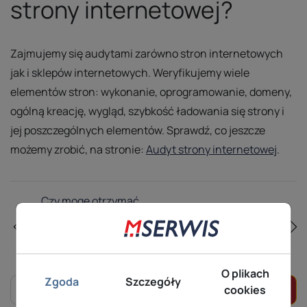
strony internetowej?
Zajmujemy się audytami zarówno stron internetowych
jak i sklepów internetowych. Weryfikujemy wiele
elementów stron: wykonanie, oprogramowanie, domeny,
ogólną kreację, wygląd, szybkość ładowania się strony i
jej poszczególnych elementów. Sprawdź, co jeszcze
możemy zrobić, na stronie:
Audyt strony internetowej
.
Czy mogę otrzymać
ofertę na
Czym jest aplikacja
dedykowany sklep
natywna?
internetowy?
O plikach
Zgoda
Szczegóły
cookies