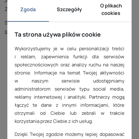
Jesteśmy do Twojej dyspozycji!
Skontaktuj się z nami
.
O plikach
Zapraszamy!
Zgoda
Szczegóły
cookies
Sprawdź też jakie
inne, dodatkowe rozwiązania w
sklepach internetowych
proponujemy naszym klientom.
Ta strona używa plików cookie
Wykorzystujemy je w celu personalizacji treści
i reklam, zapewnienia funkcji dla serwisów
Skontaktuj się z nami
społecznościowych oraz analizy ruchu na naszej
stronie. Informacje na temat Twojej aktywności
71 71 81 340
w naszym serwisie udostępniamy
administratorom serwisów typu social media,
reklamy internetowej i analityki. Partnerzy mogą
24H
FORMULARZ
łączyć te dane z innymi informacjami, które
KONTAKTOWY
otrzymali od Ciebie lub zebrali w trakcie
korzystania przez Ciebie z ich usług.
Dzięki Twojej zgodzie możemy lepiej dopasować