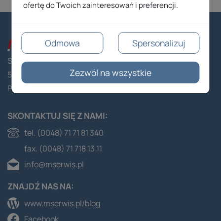
ofertę do Twoich zainteresowań i preferencji.
Odmowa
Spersonalizuj
Stacyjna 1/63
Zezwól na wszystkie
53-613 Wrocław
Polska
SKONTAKTUJ SIĘ Z NAMI:
tel. (0048) 71 71 81 340
fax. (0048) 71 718 13 11
info@mserwis.pl
ZNAJDŹ NAS NA:
www.mserwis.pl/blog
Facebook