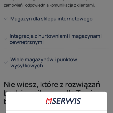
zamówień i odpowiednia komunikacja z klientami.
Magazyn dla sklepu internetowego
Integracja z hurtowniami i magazynami
zewnętrznymi
Wiele magazynów i punktów
wysyłkowych
Nie wiesz, które z rozwiązań
będzie najlepsze dla Twojego
biznesu?