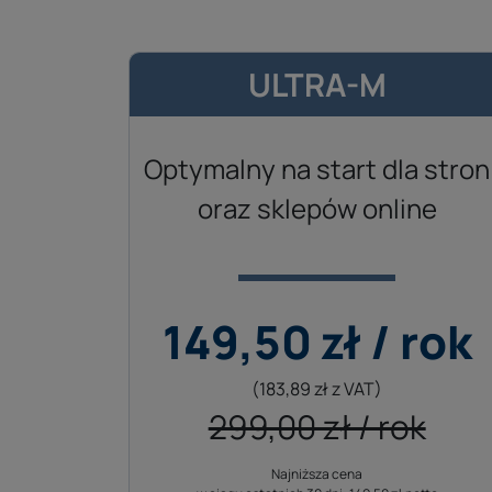
ULTRA-M
Optymalny na start dla stron
oraz sklepów online
149,50 zł / rok
(183,89 zł z VAT)
299,00 zł / rok
Najniższa cena
Cena odnowienia hostingu w kolejnych latach