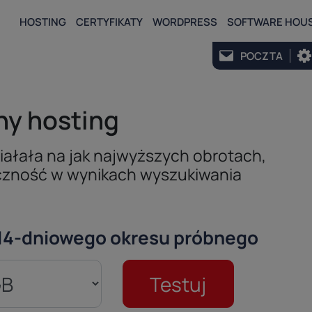
HOSTING
CERTYFIKATY
WORDPRESS
SOFTWARE HOU
POCZTA
lny hosting
iałała na jak najwyższych obrotach,
oczność w wynikach wyszukiwania
 14-dniowego okresu próbnego
Testuj