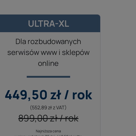
ULTRA-XL
Dla rozbudowanych
serwisów www i sklepów
online
449,50 zł / rok
(552,89 zł z VAT)
899,00 zł / rok
Najniższa cena
Cena odnowienia hostingu w kolejnych latach