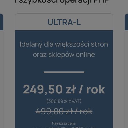
ULTRA-L
Idelany dla większości stron
oraz sklepów online
249,50 zł / rok
(306,89 zł z VAT)
499,00 zł / rok
Najniższa cena
Cena odnowienia hostingu w kolejnych latach