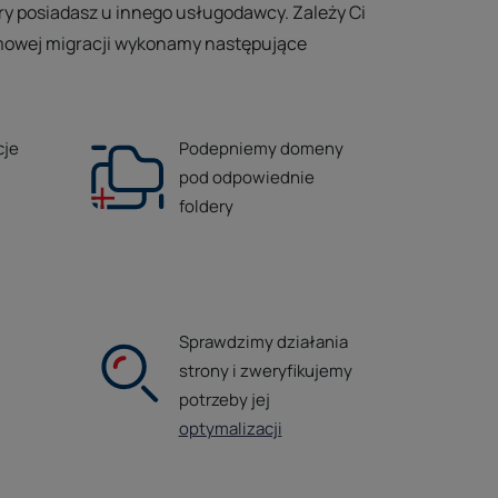
óry posiadasz u innego usługodawcy. Zależy Ci
mowej migracji wykonamy następujące
cje
Podepniemy domeny
pod odpowiednie
foldery
Sprawdzimy działania
strony i zweryfikujemy
potrzeby jej
optymalizacji