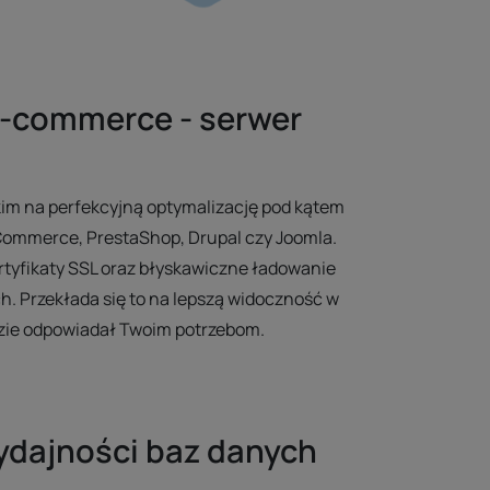
e-commerce - serwer
kim na perfekcyjną optymalizację pod kątem
Commerce, PrestaShop, Drupal czy Joomla.
tyfikaty SSL oraz błyskawiczne ładowanie
. Przekłada się to na lepszą widoczność w
dzie odpowiadał Twoim potrzebom.
ydajności baz danych