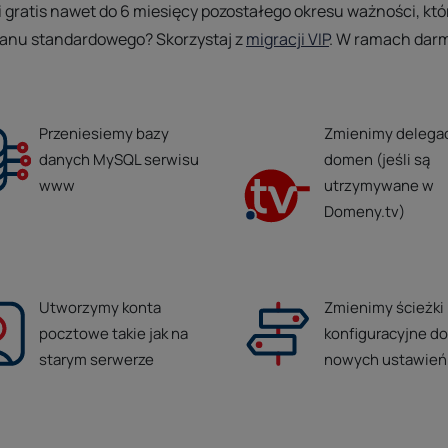
i gratis nawet do 6 miesięcy pozostałego okresu ważności, kt
planu standardowego? Skorzystaj z
migracji VIP
. W ramach dar
Przeniesiemy bazy
Zmienimy delega
danych MySQL serwisu
domen (jeśli są
www
utrzymywane w
Domeny.tv)
Utworzymy konta
Zmienimy ścieżki
pocztowe takie jak na
konfiguracyjne do
starym serwerze
nowych ustawień