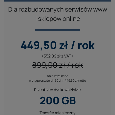
autoryzowanych adresów IP.
Dla rozbudowanych serwisów www
i sklepów online
449,50 zł / rok
(552,89 zł z VAT)
899,00 zł / rok
Najniższa cena
Cena odnowienia hostingu w kolejnych latach
w ciągu ostatnich 30 dni: 449,50 zł netto
899,00 zł
(1 105,77 zł z VAT)
Przestrzeń dyskowa NVMe
200 GB
Transfer miesięczny