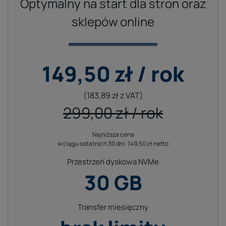
Optymalny na start dla stron oraz
sklepów online
149,50 zł / rok
(183,89 zł z VAT)
299,00 zł / rok
Najniższa cena
Cena odnowienia hostingu w kolejnych latach
w ciągu ostatnich 30 dni: 149,50 zł netto
299,00 zł
(367,77 zł z VAT)
Przestrzeń dyskowa NVMe
30 GB
Transfer miesięczny
Ilość danych, jaką możesz umieścić na swoim serwerze.
Liczona jest łącznie wyłącznie wykorzystana przestrzeń na