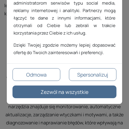
administratorom serwisów typu social media,
lepszą wydajność i krótsze czasy ładowania dla
reklamy internetowej i analityki. Partnerzy mogą
krajowych użytkowników.
łączyć te dane z innymi informacjami, które
otrzymali od Ciebie lub zebrali w trakcie
Idealny hosting dla WordPressa
korzystania przez Ciebie z ich usług.
Dzięki Twojej zgodzie możemy lepiej dopasować
ofertę do Twoich zainteresowań i preferencji.
Odmowa
Spersonalizuj
WordPress Management Premium (WP Toolkit)
To błyskawiczna instalacja i zarządzanie wieloma
Zezwól na wszystkie
witrynami WordPress z jednego miejsca. W zakresie
narzędzia znajduje się monitorowanie, automatyczne
aktualizacje, zarządzanie wtyczkami i motywami, a także
diagnozowanie i naprawianie błędów, które wpływają na