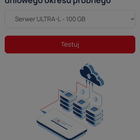
dniowego okresu próbnego
Testuj