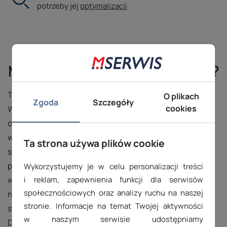
potrzeby jej
optymalizacji
Dlaczego polski hosting w
MSERWIS to najlepszy wybór?
Tani hosting www to zwykle nie jest najlepsza droga.
O plikach
Zgoda
Szczegóły
cookies
Wybierając MSERWIS jako dostawcę hostingu
otrzymujesz niezawodność, nowoczesne technologie,
wszechstronne wsparcie oraz kluczowe elementy dla
Ta strona używa plików cookie
skutecznej i bezpiecznej obecności online. Wybór
polskiego hostingu w MSERWIS to gwarancja szybkiego
Wykorzystujemy je w celu personalizacji treści
wsparcia technicznego w języku polskim oraz
i reklam, zapewnienia funkcji dla serwisów
społecznościowych oraz analizy ruchu na naszej
niezawodności działania serwerów, co przekłada się na
stronie. Informacje na temat Twojej aktywności
stabilność i bezpieczeństwo Twojej strony internetowej.
w naszym serwisie udostępniamy
Dodatkowo lokalizacja serwerów w Polsce zapewni Ci